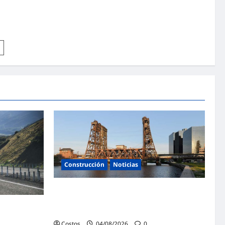
Construcción
Noticias
Skanska USA gana un proyecto de
rehabilitación de puentes en Nueva Jersey
por valor de 93 millones de dólares
de la
Costos
04/08/2026
0