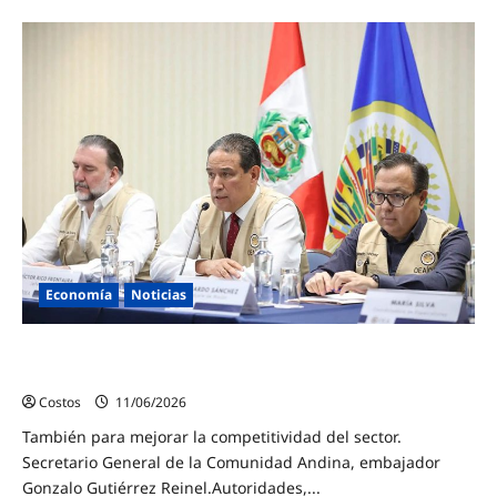
Economía
Noticias
IV Foro Andino de Transporte Aéreo propone hoja de ruta
para modernizar la regulación
Costos
11/06/2026
0
También para mejorar la competitividad del sector.
Secretario General de la Comunidad Andina, embajador
Gonzalo Gutiérrez Reinel.Autoridades,...