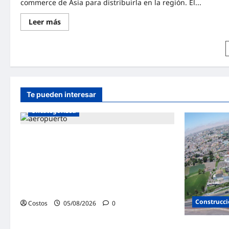
commerce de Asia para distribuirla en la región. El...
Leer más
Te pueden interesar
Uncategorized
Autoridad Portuaria de Barcelona (España)
admitió a empresa peruana Andino
Inversiones Global en licitación para la
construcción y operación de la terminal
multipropósito del muelle Príncep
d’Espanya
Construcc
Costos
05/08/2026
0
Perú adjudic