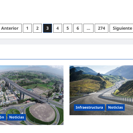
Anterior
1
2
3
4
5
6
…
274
Siguiente
Infraestructura
Noticias
ión
Noticias
¿Qué podemos aprender de la
extraordinaria transformación 
ó 438 proyectos vía Obras por