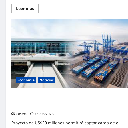
Leer más
Economía
Noticias
MTC: Aeropuerto Jorge Chávez se conectará con el Puerto
de Chancay para consolidar al Perú como hub logístico de
Sudamérica
Costos
09/06/2026
0
Proyecto de US$20 millones permitirá captar carga de e-