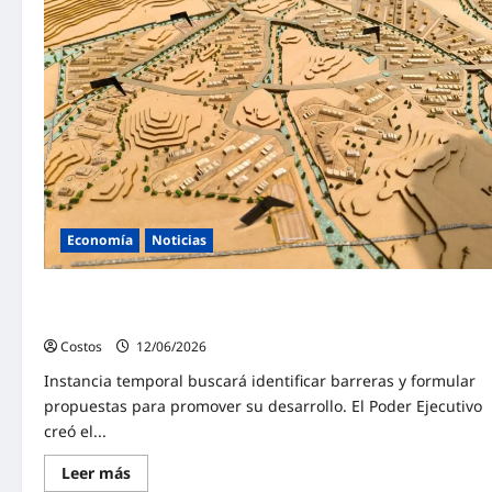
Economía
Noticias
Gobierno crea grupo multisectorial para impulsar parques
industriales en el país
Costos
12/06/2026
0
Instancia temporal buscará identificar barreras y formular
propuestas para promover su desarrollo. El Poder Ejecutivo
creó el...
Leer más