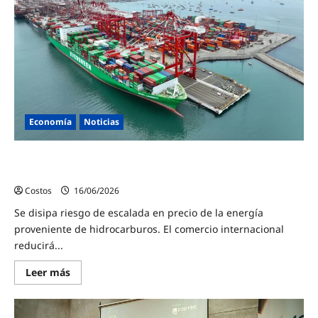
Economía
Noticias
Julio Velarde: panorama económico global muestra
notable mejora tras acuerdo EE.UU.- Irán
Costos
16/06/2026
0
Se disipa riesgo de escalada en precio de la energía
proveniente de hidrocarburos. El comercio internacional
reducirá...
Leer más