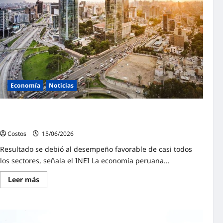
Economía
Noticias
Economía creció 3.73% en abril por comercio,
construcción y consumo en restaurantes
Costos
15/06/2026
0
Resultado se debió al desempeño favorable de casi todos
los sectores, señala el INEI La economía peruana...
Leer más