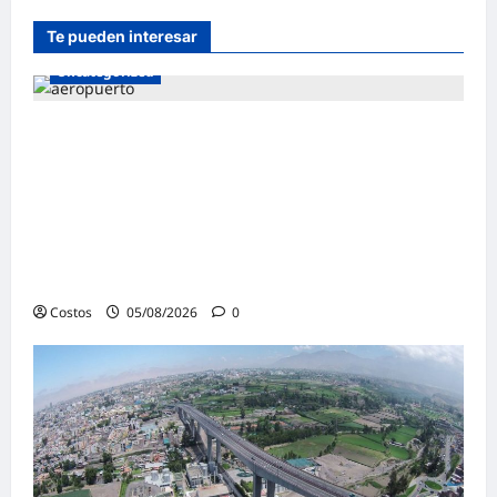
Te pueden interesar
Uncategorized
Autoridad Portuaria de Barcelona (España)
admitió a empresa peruana Andino
Inversiones Global en licitación para la
construcción y operación de la terminal
multipropósito del muelle Príncep
d’Espanya
Costos
05/08/2026
0