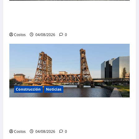
¿Qué podemos aprender de la extraordinaria
transformación de la infraestructura de
Nueva Zelanda?
Costos
04/08/2026
0
Construcción
Noticias
Skanska USA gana un proyecto de
rehabilitación de puentes en Nueva Jersey
por valor de 93 millones de dólares
Costos
04/08/2026
0