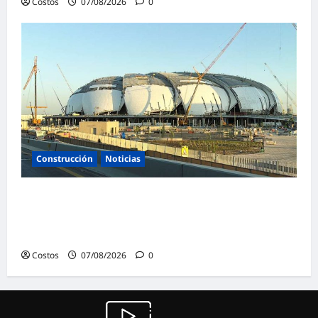
Costos
07/08/2026
0
Construcción
Noticias
La confianza de las empresas constructoras
saudíes alcanza su nivel más alto en lo que
va de año
Costos
07/08/2026
0