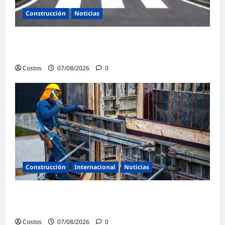
Construcción
Noticias
Ministerio de Vivienda inaugura nuevas
pistas y veredas en Caminaca
Costos
07/08/2026
0
Construcción
Internacional
Noticias
Bogotá abre 100 vacantes para oficiales de
obra y mampostería
Costos
07/08/2026
0