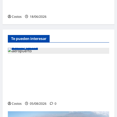
Havelar imprime en 3D un edificio público en
Portugal en nueve días
Costos
18/06/2026
0
Te pueden interesar
Uncategorized
Autoridad Portuaria de Barcelona (España)
admitió a empresa peruana Andino
Inversiones Global en licitación para la
construcción y operación de la terminal
multipropósito del muelle Príncep
d’Espanya
Costos
05/08/2026
0