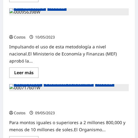
Infraestructura
Noticias
MEF aprueba guía técnica BIM para edificaciones e
infraestructura pública
Costos
10/05/2023
0
Impulsando el uso de esta metodología a nivel
nacional.El Ministerio de Economía y Finanzas (MEF)
aprobó la...
Leer más
Construcción
Destacadas de la semana
Noticias
Aprueban nuevas bases de adjudicación simplificada
para ejecutar obras
Costos
09/05/2023
0
Para montos iguales o superiores a 2 millones 800,000 y
menos de 10 millones de soles.El Organismo...