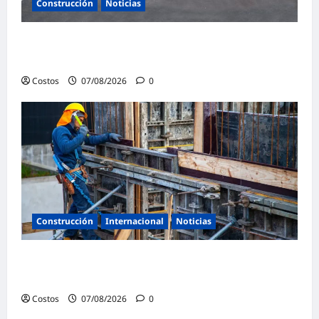
Construcción
Noticias
Ministerio de Vivienda inaugura nuevas
pistas y veredas en Caminaca
Costos
07/08/2026
0
Construcción
Internacional
Noticias
Bogotá abre 100 vacantes para oficiales de
obra y mampostería
Costos
07/08/2026
0