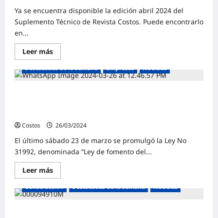
Ya se encuentra disponible la edición abril 2024 del
Suplemento Técnico de Revista Costos. Puede encontrarlo
en...
Leer más
Destacadas de la semana
Empresas
Noticias
Congreso aprueba ley con definición errada del
hidrógeno verde y abre la puerta a producción de
hidrógeno contaminante
Costos
26/03/2024
0
El último sábado 23 de marzo se promulgó la Ley No
31992, denominada “Ley de fomento del...
Leer más
Construcción
Destacadas de la semana
Noticias
Cronograma de Línea 2 será sincerado y fecha para