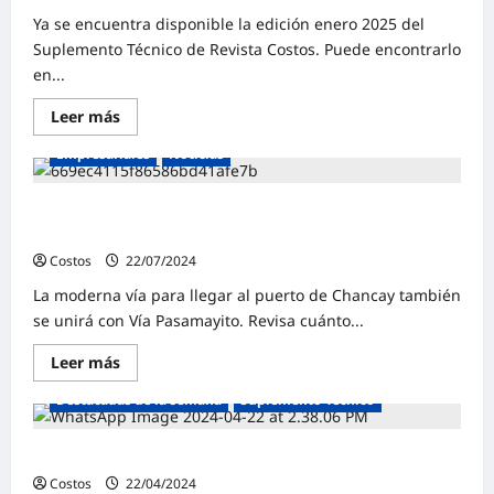
Ya se encuentra disponible la edición enero 2025 del
Suplemento Técnico de Revista Costos. Puede encontrarlo
en...
Leer más
Construcción
Destacadas de la semana
Empresariales
Noticias
NUEVA carretera conectará el puerto de Chancay y Lima:
descubre los distritos y avenidas que atravesará
Costos
22/07/2024
0
La moderna vía para llegar al puerto de Chancay también
se unirá con Vía Pasamayito. Revisa cuánto...
Leer más
Destacadas de la semana
Suplemento Técnico
Suplemento Técnico | Abril 2024
Costos
22/04/2024
0