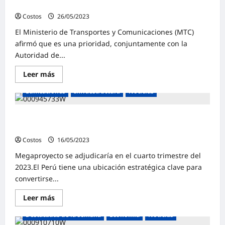
licitación de Línea 3 via G2G se conocerá este año
Costos
26/05/2023
0
El Ministerio de Transportes y Comunicaciones (MTC)
afirmó que es una prioridad, conjuntamente con la
Autoridad de...
Leer más
Construcción
Destacadas de la semana
Edificaciones
Infraestructura
Noticias
Puerto del Callao: anillo vial demandará inversión de US
$ 2,380 millones
Costos
16/05/2023
0
Megaproyecto se adjudicaría en el cuarto trimestre del
2023.El Perú tiene una ubicación estratégica clave para
convertirse...
Leer más
Destacadas de la semana
Economía
Noticias