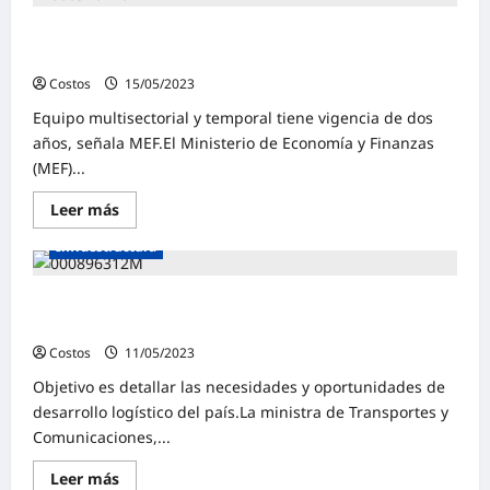
Crean grupo de trabajo para incorporar método BIM en
inversión pública
Costos
15/05/2023
0
Equipo multisectorial y temporal tiene vigencia de dos
años, señala MEF.El Ministerio de Economía y Finanzas
(MEF)...
Leer más
Construcción
Destacadas de la semana
Infraestructura
Presentan Plan Nacional de Servicios e Infraestructura
Logística de Transporte al 2032
Costos
11/05/2023
0
Objetivo es detallar las necesidades y oportunidades de
desarrollo logístico del país.La ministra de Transportes y
Comunicaciones,...
Leer más
Destacadas de la semana
Edificaciones