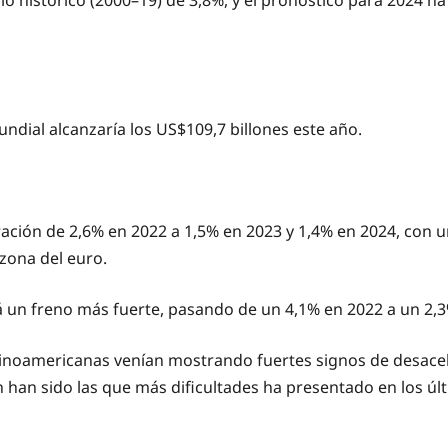
histórico (2000–19) de 3,8%, y el pronóstico para 2024 ha
ndial alcanzaría los US$109,7 billones este año.
ción de 2,6% en 2022 a 1,5% en 2023 y 1,4% en 2024, con u
 zona del euro.
 un freno más fuerte, pasando de un 4,1% en 2022 a un 2,3
latinoamericanas venían mostrando fuertes signos de desac
én han sido las que más dificultades ha presentado en los úl