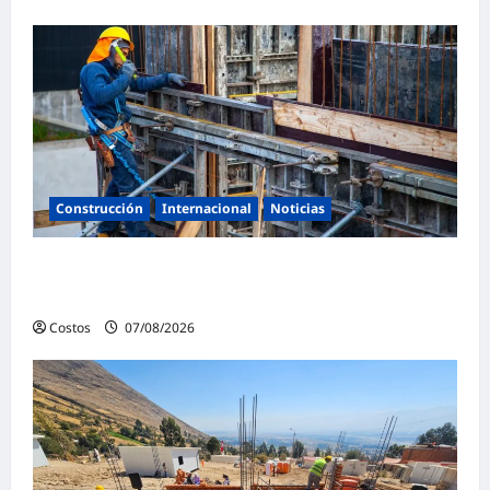
Construcción
Internacional
Noticias
Bogotá abre 100 vacantes para oficiales de
obra y mampostería
Costos
07/08/2026
0