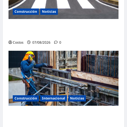
Construcción
Noticias
Ministerio de Vivienda inaugura nuevas
pistas y veredas en Caminaca
Costos
07/08/2026
0
Construcción
Internacional
Noticias
Bogotá abre 100 vacantes para oficiales de
obra y mampostería