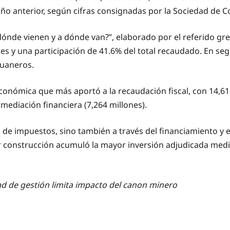
ño anterior, según cifras consignadas por la Sociedad de C
nde vienen y a dónde van?”, elaborado por el referido grem
les y una participación de 41.6% del total recaudado. En se
duaneros.
conómica que más aportó a la recaudación fiscal, con 14,612
rmediación financiera (7,264 millones).
o de impuestos, sino también a través del financiamiento y
tor construcción acumuló la mayor inversión adjudicada med
ad de gestión limita impacto del canon minero