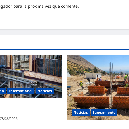
egador para la próxima vez que comente.
ión
Internacional
Noticias
100 vacantes para oficiales de
ostería
Noticias
Saneamiento
07/08/2026
0
Presidenta de la República y mi