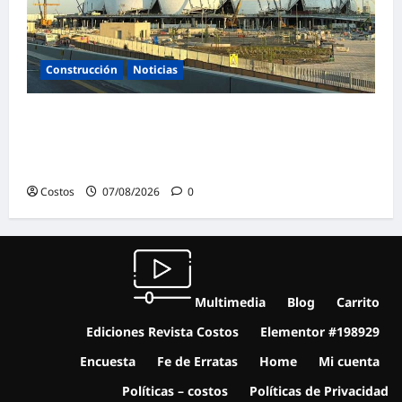
Construcción
Noticias
La confianza de las empresas constructoras
saudíes alcanza su nivel más alto en lo que
va de año
Costos
07/08/2026
0
Multimedia
Blog
Carrito
Ediciones Revista Costos
Elementor #198929
Encuesta
Fe de Erratas
Home
Mi cuenta
Políticas – costos
Políticas de Privacidad