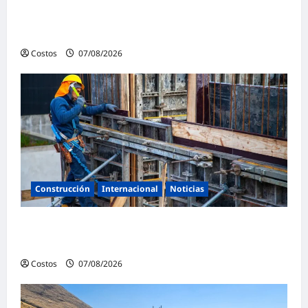
Ministerio de Vivienda inaugura nuevas
pistas y veredas en Caminaca
Costos
07/08/2026
0
Construcción
Internacional
Noticias
Bogotá abre 100 vacantes para oficiales de
obra y mampostería
Costos
07/08/2026
0