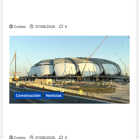
Vivienda supervisan la construcción de la
primera vivienda de interés social para los
damnificados
Costos
07/08/2026
0
Construcción
Noticias
La confianza de las empresas constructoras
saudíes alcanza su nivel más alto en lo que
va de año
Costos
07/08/2026
0