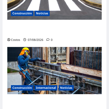
Construcción
Noticias
Ministerio de Vivienda inaugura nuevas
pistas y veredas en Caminaca
Costos
07/08/2026
0
Construcción
Internacional
Noticias
Bogotá abre 100 vacantes para oficiales de
obra y mampostería