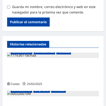
Guarda mi nombre, correo electrónico y web en este
navegador para la próxima vez que comente.
Historias relacionadas
Construcción
Edificaciones
Noticias
MVCS lanza comunicado sobre el proceso
de inspecciones técnicas en las
edificaciones
Costos
25/02/2025
0
Edificaciones
Empresas
Noticias
MTC y LAP ratifican fecha de inicio de