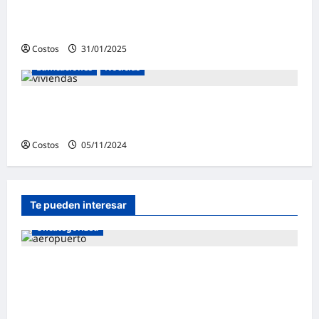
operaciones del nuevo Aeropuerto
Internacional Jorge Chávez
Costos
31/01/2025
0
Edificaciones
Noticias
Viviendas de interés social impulsan
ampliación y mejora de servicios básicos
Costos
05/11/2024
0
Te pueden interesar
Uncategorized
Autoridad Portuaria de Barcelona (España)
admitió a empresa peruana Andino
Inversiones Global en licitación para la