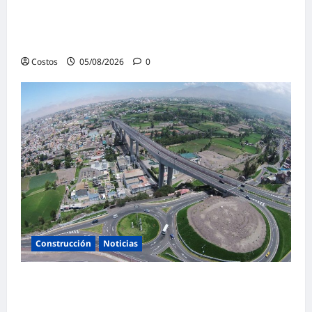
construcción y operación de la terminal
multipropósito del muelle Príncep
d’Espanya
Costos
05/08/2026
0
Construcción
Noticias
Perú adjudicó 438 proyectos vía Obras por
Impuestos por S/ 6,700 millones a julio