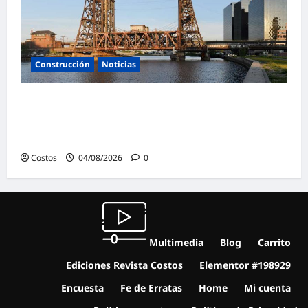
Construcción
Noticias
Skanska USA gana un proyecto de
rehabilitación de puentes en Nueva Jersey
por valor de 93 millones de dólares
Costos
04/08/2026
0
Multimedia
Blog
Carrito
Ediciones Revista Costos
Elementor #198929
Encuesta
Fe de Erratas
Home
Mi cuenta