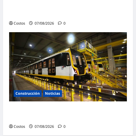
maestro de obra en beneficios para toda su
familia
Costos
07/08/2026
0
Construcción
Noticias
Línea 2 del Metro: etapas 1B y 2 superan el
90% de avance en su construcción
Costos
07/08/2026
0