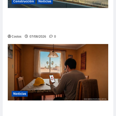
Construcción
Noticias
La confianza de las empresas constructoras
saudíes alcanza su nivel más alto en lo que
va de año
Costos
07/08/2026
0
Noticias
Construye Experto de Cementos
Pacasmayo convierte el esfuerzo del