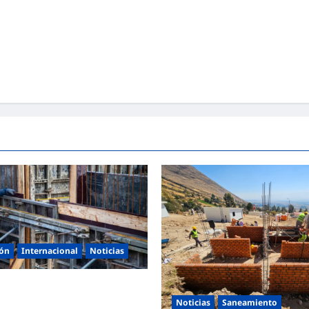
ión
Internacional
Noticias
100 vacantes para oficiales de
ostería
Noticias
Saneamiento