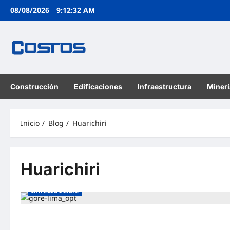
08/08/2026
9:12:33 AM
Construcción
Edificaciones
Infraestructura
Minerí
Inicio
Blog
Huarichiri
Huarichiri
Infraestructura
Inauguran obras de infraestructura vial y saneamiento en
Huarochirí