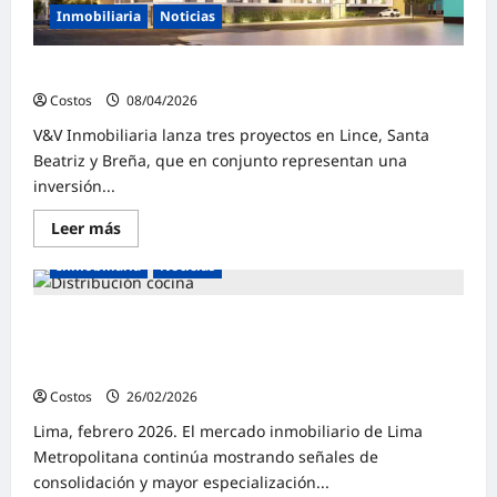
Inmobiliaria
Noticias
Oferta inmobiliaria crece en Lima moderna y centro
Costos
08/04/2026
0
V&V Inmobiliaria lanza tres proyectos en Lince, Santa
Beatriz y Breña, que en conjunto representan una
inversión...
Leer más
Inmobiliaria
Noticias
Demanda inmobiliaria en Lima se concentra en
departamentos de metraje intermedio y tipologías
familiares
Costos
26/02/2026
0
Lima, febrero 2026. El mercado inmobiliario de Lima
Metropolitana continúa mostrando señales de
consolidación y mayor especialización...