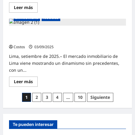
Leer más
Inmobiliaria
Noticias
Llega Nexo Centro: la primera feria nicho que concentra
la oferta inmobiliaria de Lima Centro
Costos
03/09/2025
0
Lima, setiembre de 2025.– El mercado inmobiliario de
Lima viene mostrando un dinamismo sin precedentes,
con un...
Leer más
1
2
3
4
…
10
Siguiente
Te pueden interesar