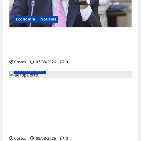
Economía
Noticias
Ministro de Economía anunciará hoy
primeras medidas y prioridades económicas
del sector
Costos
07/08/2026
0
Uncategorized
Autoridad Portuaria de Barcelona (España)
admitió a empresa peruana Andino
Inversiones Global en licitación para la
construcción y operación de la terminal
multipropósito del muelle Príncep
d’Espanya
Costos
05/08/2026
0