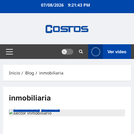
07/08/2026
9:21:44 PM
Ver vídeo
Inicio
Blog
inmobiliaria
inmobiliaria
Inmobiliaria
Noticias
El sector inmobiliario como impulso a la regeneración
urbana