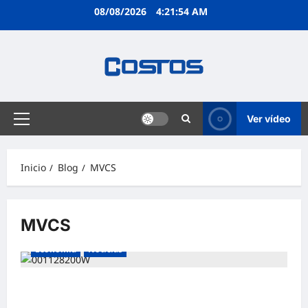
08/08/2026
4:21:55 AM
Ver vídeo
Inicio
Blog
MVCS
MVCS
Economía
Noticias
Inversión en proyectos de APP y PA creció en más 160%
en el 2024