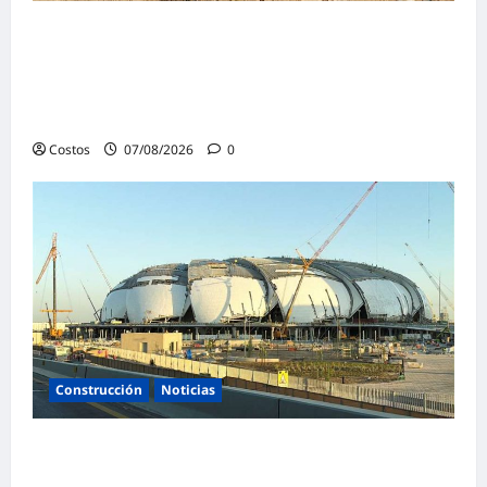
Presidenta de la República y ministro de
Vivienda supervisan la construcción de la
primera vivienda de interés social para los
damnificados
Costos
07/08/2026
0
Construcción
Noticias
La confianza de las empresas constructoras
saudíes alcanza su nivel más alto en lo que