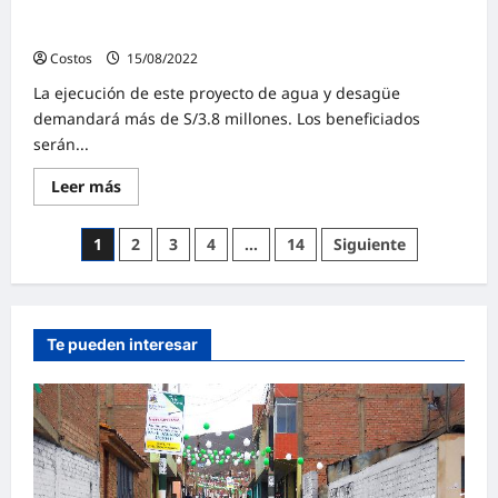
Inician expediente de proyecto de agua y desagüe para
Ventanilla
Costos
15/08/2022
0
La ejecución de este proyecto de agua y desagüe
demandará más de S/3.8 millones. Los beneficiados
serán...
Leer más
1
2
3
4
…
14
Siguiente
Te pueden interesar