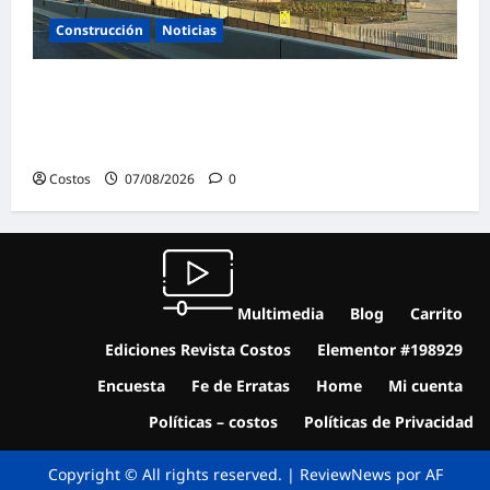
Construcción
Noticias
La confianza de las empresas constructoras
saudíes alcanza su nivel más alto en lo que
va de año
Costos
07/08/2026
0
Multimedia
Blog
Carrito
Ediciones Revista Costos
Elementor #198929
Encuesta
Fe de Erratas
Home
Mi cuenta
Políticas – costos
Políticas de Privacidad
Copyright © All rights reserved.
|
ReviewNews
por AF