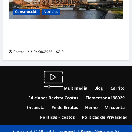
Construcción
Noticias
Skanska USA gana un proyecto de
rehabilitación de puentes en Nueva Jersey
por valor de 93 millones de dólares
Costos
04/08/2026
0
Multimedia
Blog
Carrito
Ediciones Revista Costos
Elementor #198929
Encuesta
Fe de Erratas
Home
Mi cuenta
Políticas – costos
Políticas de Privacidad
Copyright © All rights reserved.
|
ReviewNews
por AF