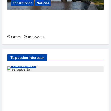
Construcción
Noticias
Skanska USA gana un proyecto de
rehabilitación de puentes en Nueva Jersey
por valor de 93 millones de dólares
Costos
04/08/2026
0
Te pueden interesar
Uncategorized
Autoridad Portuaria de Barcelona (España)
admitió a empresa peruana Andino
Inversiones Global en licitación para la
construcción y operación de la terminal
multipropósito del muelle Príncep