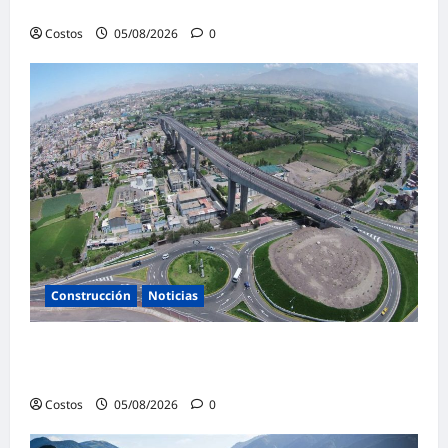
d’Espanya
Costos
05/08/2026
0
Construcción
Noticias
Perú adjudicó 438 proyectos vía Obras por
Impuestos por S/ 6,700 millones a julio
Costos
05/08/2026
0